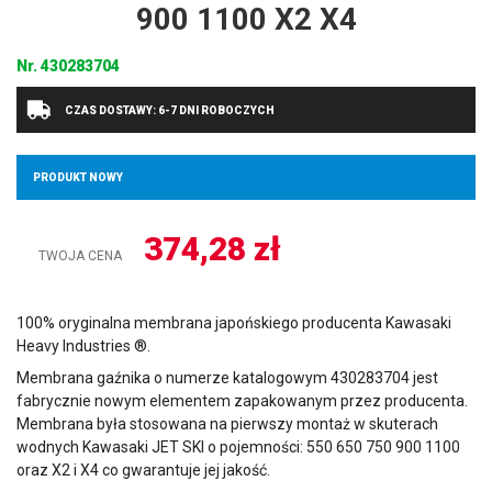
900 1100 X2 X4
Nr.
430283704
CZAS DOSTAWY: 6-7 DNI ROBOCZYCH
PRODUKT NOWY
374,28
zł
TWOJA CENA
100% oryginalna membrana japońskiego producenta Kawasaki
Heavy Industries ®.
Membrana gaźnika o numerze katalogowym 430283704 jest
fabrycznie nowym elementem zapakowanym przez producenta.
Membrana była stosowana na pierwszy montaż w skuterach
wodnych Kawasaki JET SKI o pojemności: 550 650 750 900 1100
oraz X2 i X4 co gwarantuje jej jakość.