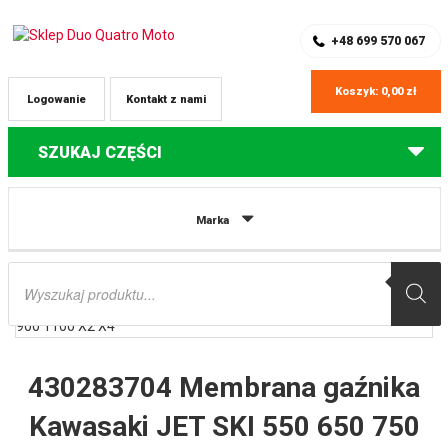
SKLEP Z CZĘŚCIAMI DO QUADÓW
REJESTRACJA
+48 699 570 067
Koszyk:
0,00
zł
Logowanie
Kontakt z nami
SZUKAJ CZĘŚCI
Strona główna
Części do skuterów wodnych Kawasaki
430283704
Marka
Membrana gaźnika Kawasaki JET SKI 550 650 750 900 1100 X2 X4
Wyszukiwarka
produktów
430283704 Membrana gaźnika
Kawasaki JET SKI 550 650 750