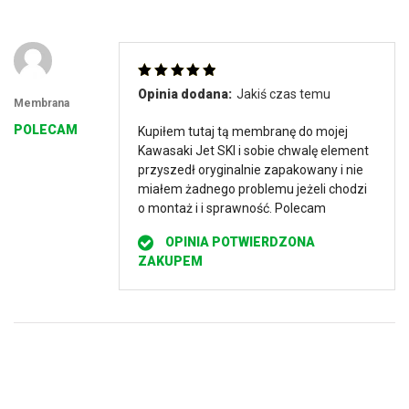
Oceniono
5
Opinia dodana:
Jakiś czas temu
na 5
Membrana
POLECAM
Kupiłem tutaj tą membranę do mojej
Kawasaki Jet SKI i sobie chwalę element
przyszedł oryginalnie zapakowany i nie
miałem żadnego problemu jeżeli chodzi
o montaż i i sprawność. Polecam
OPINIA POTWIERDZONA
ZAKUPEM