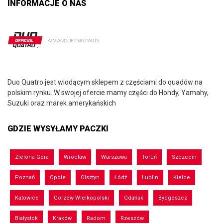
INFORMACJE O NAS
Duo Quatro jest wiodącym sklepem z częściami do quadów na
polskim rynku. W swojej ofercie mamy części do Hondy, Yamahy,
Suzuki oraz marek amerykańskich
GDZIE WYSYŁAMY PACZKI
Zielona Góra
Wrocław
Warszawa
Toruń
Szczecin
Poznań
Opole
Olsztyn
Łódź
Lublin
Kielce
Katowice
Gorzów Wielkopolski
Gdańsk
Bydgoszcz
Białystok
Kraków
Radom
Rzeszów