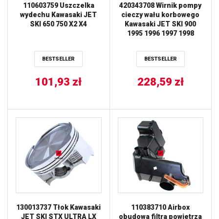
110603759 Uszczelka
420343708 Wirnik pompy
wydechu Kawasaki JET
cieczy wału korbowego
SKI 650 750 X2 X4
Kawasaki JET SKI 900
1995 1996 1997 1998
BESTSELLER
BESTSELLER
101,93
zł
228,59
zł
130013737 Tłok Kawasaki
110383710 Airbox
JET SKI STX ULTRA LX
obudowa filtra powietrza