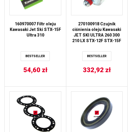
160970007 Filtr oleju
270100918 Czujnik
Kawasaki Jet Ski STX-15F
ciśnienia oleju Kawasaki
Ultra 310
JET SKI ULTRA 260 300
210 LX STX-12F STX-15F
BESTSELLER
BESTSELLER
54,60
zł
332,92
zł