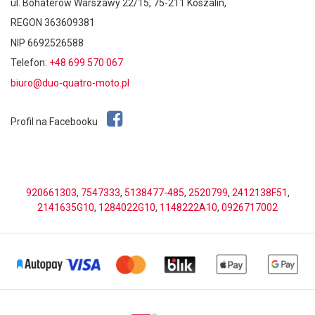
ul. Bohaterów Warszawy 22/15, 75-211 Koszalin,
REGON 363609381
NIP 6692526588
Telefon:
+48 699 570 067
biuro@duo-quatro-moto.pl
Profil na Facebooku
920661303
,
7547333
,
5138477-485
,
2520799
,
2412138F51
,
2141635G10
,
1284022G10
,
1148222A10
,
0926717002