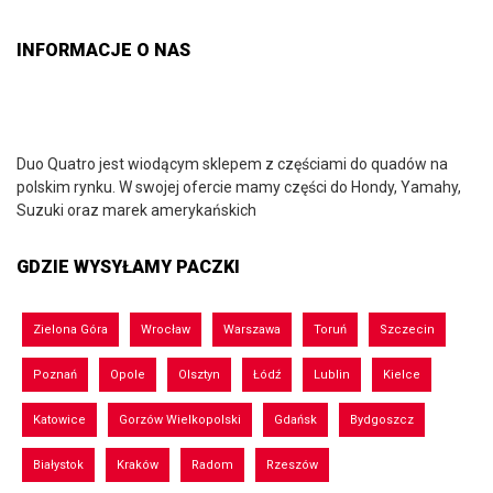
INFORMACJE O NAS
Duo Quatro jest wiodącym sklepem z częściami do quadów na
polskim rynku. W swojej ofercie mamy części do Hondy, Yamahy,
Suzuki oraz marek amerykańskich
GDZIE WYSYŁAMY PACZKI
Zielona Góra
Wrocław
Warszawa
Toruń
Szczecin
Poznań
Opole
Olsztyn
Łódź
Lublin
Kielce
Katowice
Gorzów Wielkopolski
Gdańsk
Bydgoszcz
Białystok
Kraków
Radom
Rzeszów