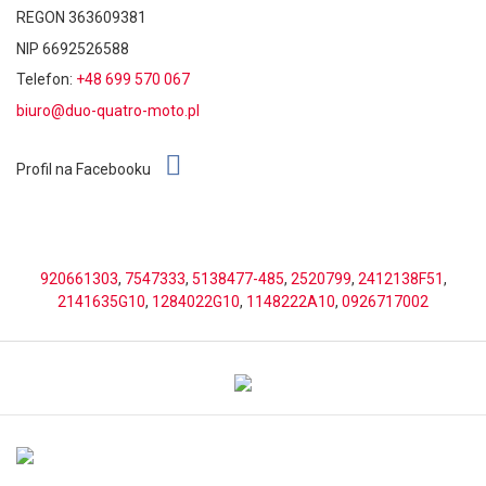
REGON 363609381
NIP 6692526588
Telefon:
+48 699 570 067
biuro@duo-quatro-moto.pl
Profil na Facebooku
920661303
,
7547333
,
5138477-485
,
2520799
,
2412138F51
,
2141635G10
,
1284022G10
,
1148222A10
,
0926717002