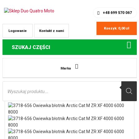
SKLEP Z CZĘŚCIAMI DO QUADÓW
REJESTRACJA
+48 699 570 067
Koszyk:
0,00
zł
Logowanie
Kontakt z nami
SZUKAJ CZĘŚCI
Strona główna
Części do skuterów śnieżnych Arctic Cat
3718-656
Marka
Owiewka błotnik Arctic Cat M ZR XF 4000 6000 8000 zielona prawa
Wyszukiwarka
produktów