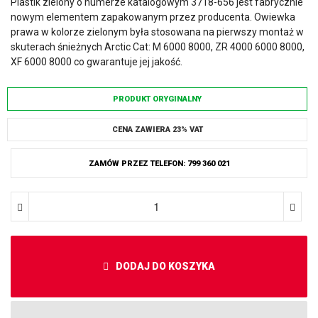
Plastik zielony o numerze katalogowym 3718-656 jest fabrycznie
nowym elementem zapakowanym przez producenta. Owiewka
prawa w kolorze zielonym była stosowana na pierwszy montaż w
skuterach śnieżnych Arctic Cat: M 6000 8000, ZR 4000 6000 8000,
XF 6000 8000 co gwarantuje jej jakość.
PRODUKT ORYGINALNY
CENA ZAWIERA 23% VAT
ZAMÓW PRZEZ TELEFON: 799 360 021
DODAJ DO KOSZYKA