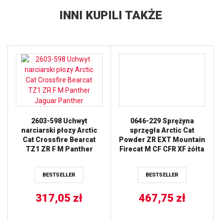
INNI KUPILI TAKŻE
2603-598 Uchwyt
0646-229 Sprężyna
narciarski płozy Arctic
sprzęgła Arctic Cat
Cat Crossfire Bearcat
Powder ZR EXT Mountain
TZ1 ZR F M Panther
Firecat M CF CFR XF żółta
Jaguar Panther
BESTSELLER
BESTSELLER
317,05
zł
467,75
zł