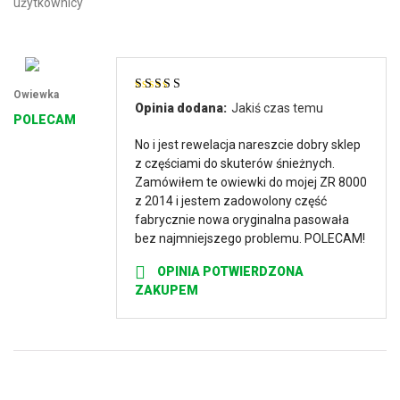
użytkownicy
Owiewka
Oceniono
5
na
Opinia dodana:
Jakiś czas temu
5
POLECAM
No i jest rewelacja nareszcie dobry sklep
z częściami do skuterów śnieżnych.
Zamówiłem te owiewki do mojej ZR 8000
z 2014 i jestem zadowolony część
fabrycznie nowa oryginalna pasowała
bez najmniejszego problemu. POLECAM!
OPINIA POTWIERDZONA
ZAKUPEM