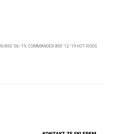
0/850 ’06-’19, COMMANDER 800 ’12-’19 HOT RODS
KONTAKT ZE SKLEPEM