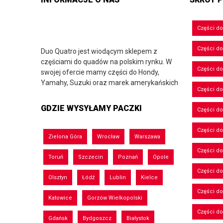
Części d
Części d
Duo Quatro jest wiodącym sklepem z
częściami do quadów na polskim rynku. W
Części do
swojej ofercie mamy części do Hondy,
Yamahy, Suzuki oraz marek amerykańskich
Części do
GDZIE WYSYŁAMY PACZKI
Części d
Części d
Zielona Góra
Wrocław
Warszawa
Części do
Toruń
Szczecin
Poznań
Opole
Części d
Olsztyn
Łódź
Lublin
Kielce
Części d
Katowice
Gorzów Wielkopolski
Części d
Gdańsk
Bydgoszcz
Białystok