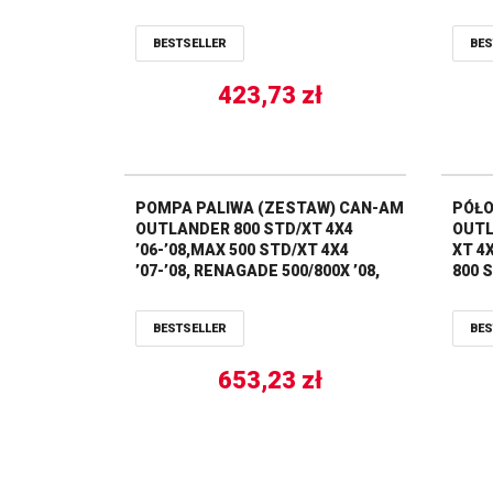
PRZÓD STRONA PRAWA ALL BALLS
BESTSELLER
BES
423,73
zł
POMPA PALIWA (ZESTAW) CAN-AM
PÓŁO
OUTLANDER 800 STD/XT 4X4
OUTL
’06-’08,MAX 500 STD/XT 4X4
XT 4X
’07-’08, RENAGADE 500/800X ’08,
800 
ALL BALLS
+20%
BALL
BESTSELLER
BES
653,23
zł