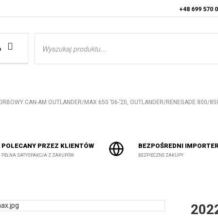
+48 699 570 
Wyszukiwarka
produktów
a
ORBOWY CAN-AM OUTLANDER/MAX 650 ’06-’20, OUTLANDER/RENEGADE 800/850 ’
POLECANY PRZEZ KLIENTÓW
BEZPOŚREDNI IMPORTE
PEŁNA SATYSFAKCJA Z ZAKUPÓW
BEZPIECZNE ZAKUPY
202