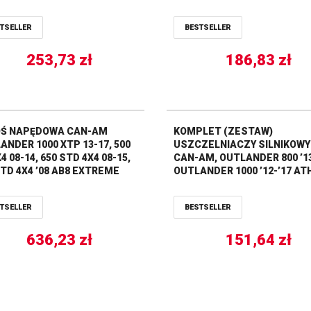
TSELLER
BESTSELLER
253,73
zł
186,83
zł
Ś NAPĘDOWA CAN-AM
KOMPLET (ZESTAW)
ANDER 1000 XTP 13-17, 500
USZCZELNIACZY SILNIKOW
4 08-14, 650 STD 4X4 08-15,
CAN-AM, OUTLANDER 800 ’13
STD 4X4 ’08 AB8 EXTREME
OUTLANDER 1000 ’12-’17 A
 TYŁ STRONA PRAWA ALL
S
TSELLER
BESTSELLER
636,23
zł
151,64
zł