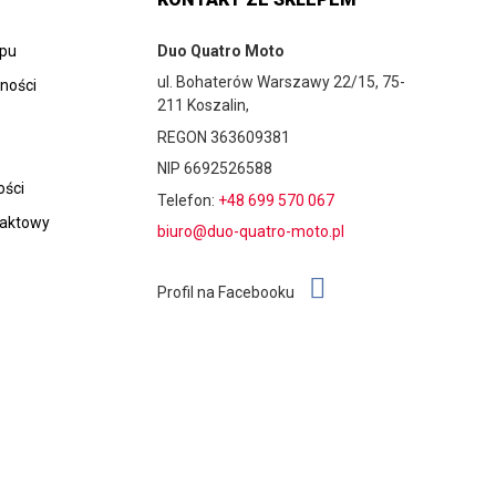
epu
Duo Quatro Moto
ul. Bohaterów Warszawy 22/15, 75-
tności
211 Koszalin,
REGON 363609381
NIP 6692526588
ości
Telefon:
+48 699 570 067
taktowy
biuro@duo-quatro-moto.pl
Profil na Facebooku