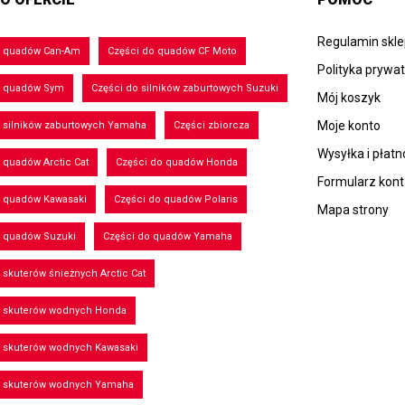
Regulamin skl
o quadów Can-Am
Części do quadów CF Moto
Polityka prywa
o quadów Sym
Części do silników zaburtowych Suzuki
Mój koszyk
Moje konto
 silników zaburtowych Yamaha
Części zbiorcza
Wysyłka i płatn
 quadów Arctic Cat
Części do quadów Honda
Formularz kon
o quadów Kawasaki
Części do quadów Polaris
Mapa strony
o quadów Suzuki
Części do quadów Yamaha
 skuterów śnieżnych Arctic Cat
o skuterów wodnych Honda
o skuterów wodnych Kawasaki
o skuterów wodnych Yamaha