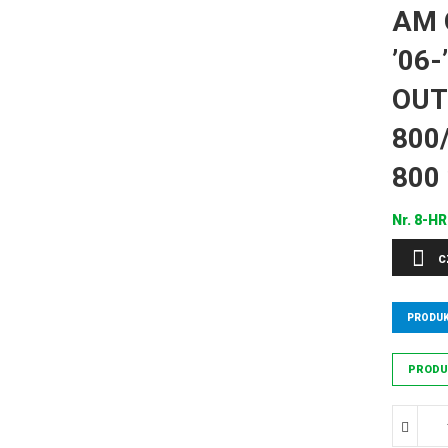
AM 
’06-
OUT
800
800
Nr.
8-HR
C
PRODUK
PRODU