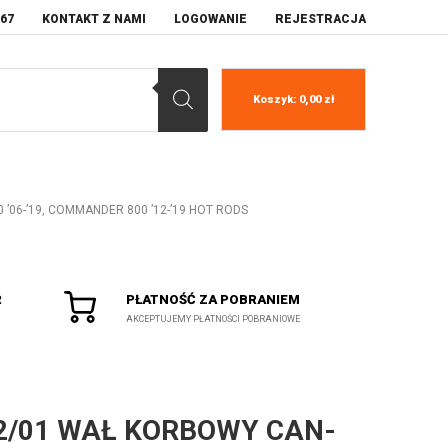
067
KONTAKT Z NAMI
LOGOWANIE
REJESTRACJA
Koszyk:
0,00
zł
06-’19, COMMANDER 800 ’12-’19 HOT RODS
R
PŁATNOŚĆ ZA POBRANIEM
AKCEPTUJEMY PŁATNOŚCI POBRANIOWE
2/01 WAŁ KORBOWY CAN-