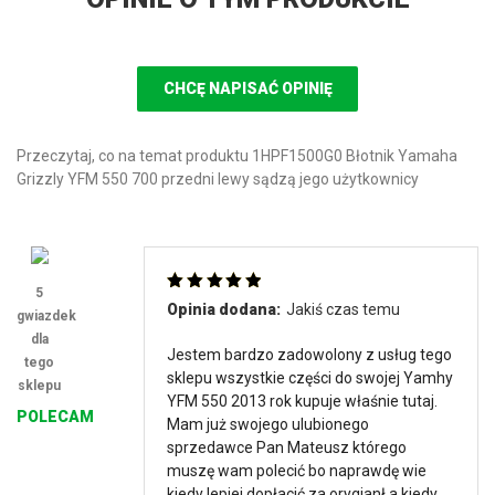
CHCĘ NAPISAĆ OPINIĘ
Przeczytaj, co na temat produktu 1HPF1500G0 Błotnik Yamaha
Grizzly YFM 550 700 przedni lewy sądzą jego użytkownicy
5
Oceniono
5
Opinia dodana:
Jakiś czas temu
gwiazdek
na 5
dla
Jestem bardzo zadowolony z usług tego
tego
sklepu wszystkie części do swojej Yamhy
sklepu
YFM 550 2013 rok kupuje właśnie tutaj.
POLECAM
Mam już swojego ulubionego
sprzedawce Pan Mateusz którego
muszę wam polecić bo naprawdę wie
kiedy lepiej dopłacić za orygianł a kiedy