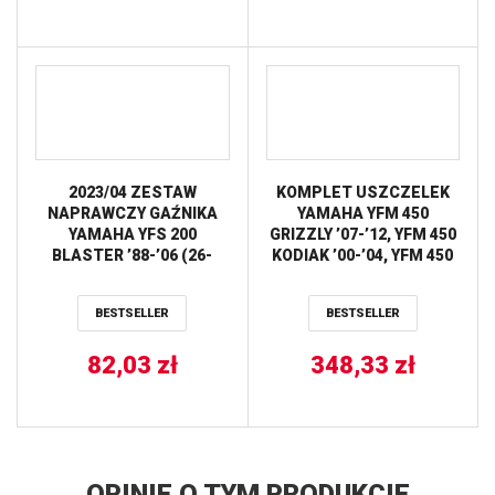
2023/04 ZESTAW
KOMPLET USZCZELEK
NAPRAWCZY GAŹNIKA
YAMAHA YFM 450
YAMAHA YFS 200
GRIZZLY ’07-’12, YFM 450
BLASTER ’88-’06 (26-
KODIAK ’00-’04, YFM 450
1379) BEARING WORX
WOLVERINE ’07-’10
ATHENA
BESTSELLER
BESTSELLER
82,03
zł
348,33
zł
OPINIE O TYM PRODUKCIE