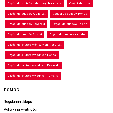
Części do silników zaburtowych Yamaha
Części zbiorcza
Części do quadów Arctic Cat
Części do quadów Honda
Części do quadów Kawasaki
Części do quadów Polaris
Części do quadów Suzuki
Części do quadów Yamaha
Części do skuterów śnieżnych Arctic Cat
Części do skuterów wodnych Honda
Części do skuterów wodnych Kawasaki
Części do skuterów wodnych Yamaha
POMOC
Regulamin sklepu
Polityka prywatności