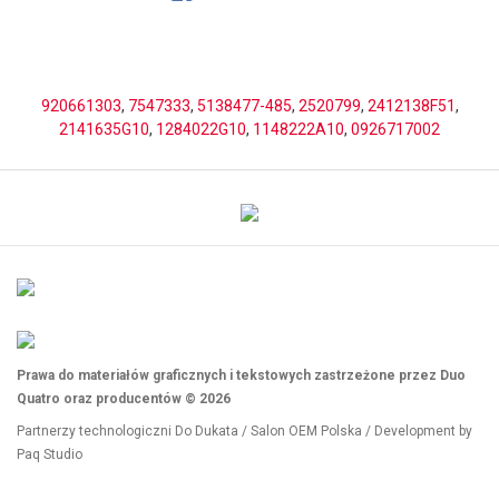
920661303
,
7547333
,
5138477-485
,
2520799
,
2412138F51
,
2141635G10
,
1284022G10
,
1148222A10
,
0926717002
Prawa do materiałów graficznych i tekstowych zastrzeżone przez Duo
Quatro oraz producentów © 2026
Partnerzy technologiczni
Do Dukata
/
Salon OEM Polska
/ Development by
Paq Studio