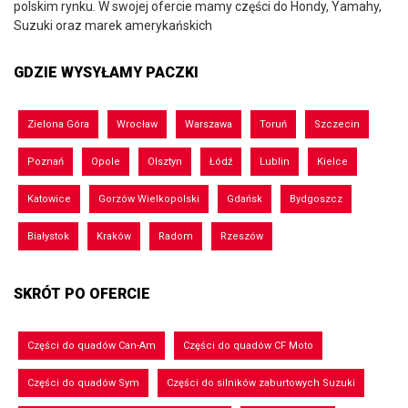
polskim rynku. W swojej ofercie mamy części do Hondy, Yamahy,
Suzuki oraz marek amerykańskich
GDZIE WYSYŁAMY PACZKI
Zielona Góra
Wrocław
Warszawa
Toruń
Szczecin
Poznań
Opole
Olsztyn
Łódź
Lublin
Kielce
Katowice
Gorzów Wielkopolski
Gdańsk
Bydgoszcz
Białystok
Kraków
Radom
Rzeszów
SKRÓT PO OFERCIE
Części do quadów Can-Am
Części do quadów CF Moto
Części do quadów Sym
Części do silników zaburtowych Suzuki