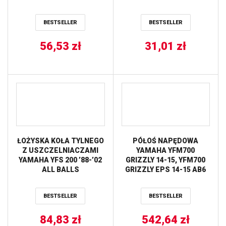
BESTSELLER
BESTSELLER
56,53
zł
31,01
zł
ŁOŻYSKA KOŁA TYLNEGO
PÓŁOŚ NAPĘDOWA
Z USZCZELNIACZAMI
YAMAHA YFM700
YAMAHA YFS 200 ’88-’02
GRIZZLY 14-15, YFM700
ALL BALLS
GRIZZLY EPS 14-15 AB6
STRONG TYŁ STRONA
LEWA / PRAWA ALL
BESTSELLER
BESTSELLER
BALLS
84,83
zł
542,64
zł