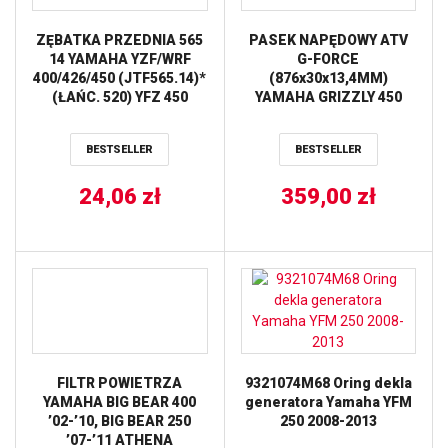
ZĘBATKA PRZEDNIA 565
PASEK NAPĘDOWY ATV
14 YAMAHA YZF/WRF
G-FORCE
400/426/450 (JTF565.14)*
(876x30x13,4MM)
(ŁAŃC. 520) YFZ 450
YAMAHA GRIZZLY 450
’04-’13 JT
’07-’14,KODIAK 400/450
’00-’20,RIHNO 450
BESTSELLER
BESTSELLER
’06-’09,WOLWERINE 450
’06-’10 (19G3332) GATES
24,06
zł
359,00
zł
FILTR POWIETRZA
9321074M68 Oring dekla
YAMAHA BIG BEAR 400
generatora Yamaha YFM
’02-’10, BIG BEAR 250
250 2008-2013
’07-’11 ATHENA