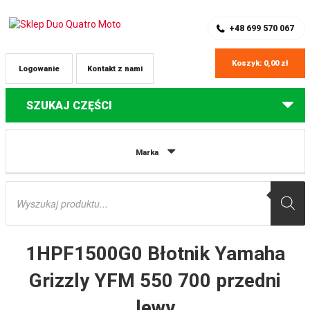
SKLEP Z CZĘŚCIAMI DO QUADÓW
REJESTRACJA
+48 699 570 067
Koszyk:
0,00
zł
Logowanie
Kontakt z nami
SZUKAJ CZĘŚCI
Strona główna
Części do quadów Yamaha
1HPF1500G0 Błotnik
Marka
Yamaha Grizzly YFM 550 700 przedni lewy
Wyszukiwarka
produktów
1HPF1500G0 Błotnik Yamaha
Grizzly YFM 550 700 przedni
lewy